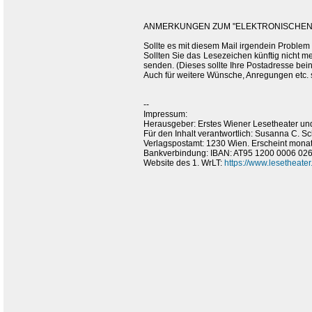
ANMERKUNGEN ZUM "ELEKTRONISCHEN 
Sollte es mit diesem Mail irgendein Problem
Sollten Sie das Lesezeichen künftig nicht m
senden. (Dieses sollte Ihre Postadresse bein
Auch für weitere Wünsche, Anregungen etc.
--
Impressum:
Herausgeber: Erstes Wiener Lesetheater und
Für den Inhalt verantwortlich: Susanna C. 
Verlagspostamt: 1230 Wien. Erscheint monat
Bankverbindung: IBAN: AT95 1200 0006 0
Website des 1. WrLT:
https://www.lesetheater.