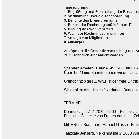
Tagesordnung:
1. Begrüßung und Feststellung der Beschlus
2. Abstimmung über die Tagesordnung
3. Berichte des Dreiergremiums
4. Bericht der Rechnungsprüfer/innen; Entl
5. Bildung des Wahlkomitees
6. Wahl der Rechnungsprüfer/innen
7. Anträge von Mitgliedern
8. Allfälliges
Anträge an die Generalversammlung und An
2025 schriftlich eingereicht werden.
Spenden erbeten: IBAN: AT95 1200 0006 
Über Ihre/deine Spende freuen wir uns auch
Grundprinzip des 1. WrLT ist der freie Eintrit
Wir danken den UnterstützerInnen: Bundesmini
TERMINE:
Donnerstag, 27. 2. 2025, 20:00 – Einlass ab
Erotische Gedichte von Frauen durch die Ze
Mit: RRemi Brandner - Manuel Girisch - Emil
Tanzcafé Jenseits, Nelkengasse 3, 1060 Wi