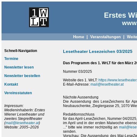
Erstes Wi
www.
Home
|
Veranstaltungen
|
Weite
Schnell-Navigation
Lesetheater Lesezeichen 03/2025
Termine
Das Programm des 1. WrLT für den März 2
Newsletter lesen
Nummer 03/2025
Newsletter bestellen
Website des 1. WrLT:
https://www.lesetheater.
Kontakt
E-Mail-Adresse:
mail@lesetheater.at
Vereinsstatuten
Nächste Aussendung
Die Aussendung des LeseZeichens für Apr
Impressum:
Neubauschenke, Zieglergasse 25, 1070 Wien,
MedieninhaberIn: Erstes
Wiener Lesetheater und
Redaktionsschluss
zweites Stegreiftheater
für das April-LeseZeichen, Nummer 04/2025, 
(
mail@lesetheater.at
)
im April und in der ersten Maiwoche ebenso
Website: 2005–2026
..." bitte wie immer rechtzeitig an
mail@leset
senden.
Vorschau: Die Aussendung des Mai-LeseZeic