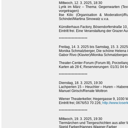
Mittwoch, 12. 3. 2025, 18:30
Lyrik im März – Thema: Gegenwarten (Tex
vorgetragen)
Ilse Kilic (Organisation & Moderation)/Ru
Schindel/Martina Sinowatz u.v.a.
Künstlerhaus Factory, Bösendorferstraße 10
Eintritt frei. Eine Veranstaltung der Grazer
********************
Freitag, 14. 3. 2025 bis Samstag, 15. 3. 2025
Monika Schmatzberger, Die schöne Helena 
Gabor Rivo (Klavier)/Monika Schmatzberge
Theater-Center-Forum (Forum III), Porzella
Karten ab 28 €; Reservierungen: 01/31 04 6
********************
Dienstag, 18. 3. 2025, 19:30
Lachperlen 15 – Heuchler – Huren – Haberer
Manuel Girisch/Renate Woltron
Wiener Theaterkeller, Hegergasse 9, 1030 
Eintritt frei; 0676/53 70 226;
http://www.loserk
********************
Mittwoch, 19. 3. 2025, 19:30
Tiermärchen und Tiergeschichten aus aller 
Sigrid Farber/Hannes Wagner-Farber