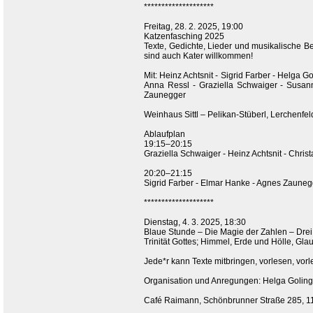
********************
Freitag, 28. 2. 2025, 19:00
Katzenfasching 2025
Texte, Gedichte, Lieder und musikalische B
sind auch Kater willkommen!
Mit: Heinz Achtsnit - Sigrid Farber - Helga 
Anna Ressl - Graziella Schwaiger - Susan
Zaunegger
Weinhaus Sittl – Pelikan-Stüberl, Lerchenfel
Ablaufplan
19:15–20:15
Graziella Schwaiger - Heinz Achtsnit - Chri
20:20–21:15
Sigrid Farber - Elmar Hanke - Agnes Zauneg
********************
Dienstag, 4. 3. 2025, 18:30
Blaue Stunde – Die Magie der Zahlen – Drei
Trinität Gottes; Himmel, Erde und Hölle, Gla
Jede*r kann Texte mitbringen, vorlesen, vor
Organisation und Anregungen: Helga Goling
Café Raimann, Schönbrunner Straße 285, 11