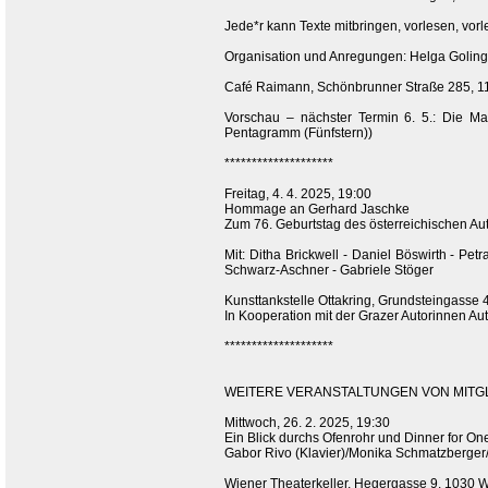
Jede*r kann Texte mitbringen, vorlesen, vor
Organisation und Anregungen: Helga Goling
Café Raimann, Schönbrunner Straße 285, 11
Vorschau – nächster Termin 6. 5.: Die Ma
Pentagramm (Fünfstern))
********************
Freitag, 4. 4. 2025, 19:00
Hommage an Gerhard Jaschke
Zum 76. Geburtstag des österreichischen Au
Mit: Ditha Brickwell - Daniel Böswirth - Pe
Schwarz-Aschner - Gabriele Stöger
Kunsttankstelle Ottakring, Grundsteingasse 
In Kooperation mit der Grazer Autorinnen A
********************
WEITERE VERANSTALTUNGEN VON MITGLI
Mittwoch, 26. 2. 2025, 19:30
Ein Blick durchs Ofenrohr und Dinner for On
Gabor Rivo (Klavier)/Monika Schmatzberger
Wiener Theaterkeller, Hegergasse 9, 1030 