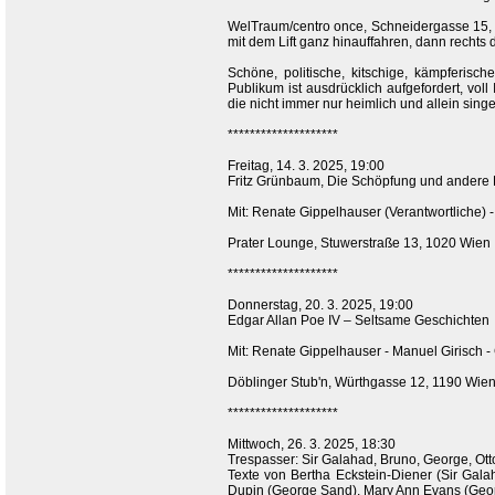
WelTraum/centro once, Schneidergasse 15, 1
mit dem Lift ganz hinauffahren, dann rechts
Schöne, politische, kitschige, kämpferisc
Publikum ist ausdrücklich aufgefordert, vol
die nicht immer nur heimlich und allein sing
********************
Freitag, 14. 3. 2025, 19:00
Fritz Grünbaum, Die Schöpfung und andere 
Mit: Renate Gippelhauser (Verantwortliche) -
Prater Lounge, Stuwerstraße 13, 1020 Wien
********************
Donnerstag, 20. 3. 2025, 19:00
Edgar Allan Poe IV – Seltsame Geschichten
Mit: Renate Gippelhauser - Manuel Girisch - 
Döblinger Stub'n, Würthgasse 12, 1190 Wie
********************
Mittwoch, 26. 3. 2025, 18:30
Trespasser: Sir Galahad, Bruno, George, Ot
Texte von Bertha Eckstein-Diener (Sir Galah
Dupin (George Sand), Mary Ann Evans (George 