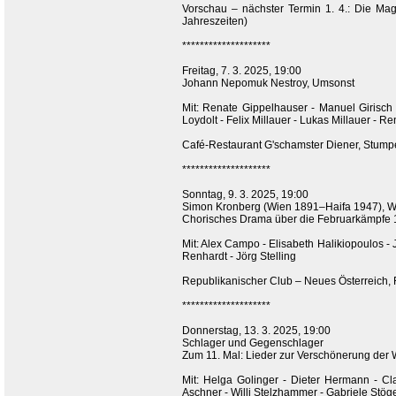
Vorschau – nächster Termin 1. 4.: Die Ma
Jahreszeiten)
********************
Freitag, 7. 3. 2025, 19:00
Johann Nepomuk Nestroy, Umsonst
Mit: Renate Gippelhauser - Manuel Girisch
Loydolt - Felix Millauer - Lukas Millauer - R
Café-Restaurant G'schamster Diener, Stum
********************
Sonntag, 9. 3. 2025, 19:00
Simon Kronberg (Wien 1891–Haifa 1947), 
Chorisches Drama über die Februarkämpfe 
Mit: Alex Campo - Elisabeth Halikiopoulos - J
Renhardt - Jörg Stelling
Republikanischer Club – Neues Österreich, 
********************
Donnerstag, 13. 3. 2025, 19:00
Schlager und Gegenschlager
Zum 11. Mal: Lieder zur Verschönerung der
Mit: Helga Golinger - Dieter Hermann - Cl
Aschner - Willi Stelzhammer - Gabriele Stög