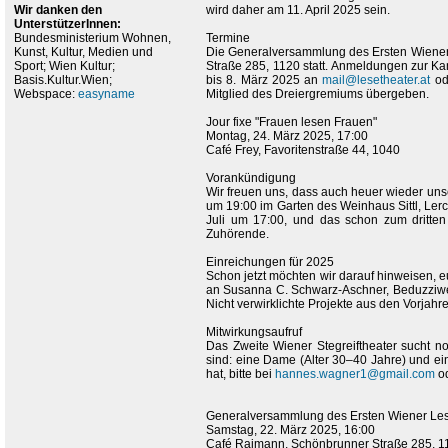
Wir danken den
wird daher am 11. April 2025 sein.
UnterstützerInnen:
Bundesministerium Wohnen,
Termine
Kunst, Kultur, Medien und
Die Generalversammlung des Ersten Wiener 
Sport; Wien Kultur;
Straße 285, 1120 statt. Anmeldungen zur Kan
Basis.Kultur.Wien;
bis 8. März 2025 an
mail@lesetheater.at
od
Webspace:
easyname
Mitglied des Dreiergremiums übergeben.
Jour fixe "Frauen lesen Frauen"
Montag, 24. März 2025, 17:00
Café Frey, Favoritenstraße 44, 1040
Vorankündigung
Wir freuen uns, dass auch heuer wieder un
um 19:00 im Garten des Weinhaus Sittl, Lerch
Juli um 17:00, und das schon zum dritten
Zuhörende.
Einreichungen für 2025
Schon jetzt möchten wir darauf hinweisen, e
an Susanna C. Schwarz-Aschner, Beduzziwe
Nicht verwirklichte Projekte aus den Vorjah
Mitwirkungsaufruf
Das Zweite Wiener Stegreiftheater sucht noc
sind: eine Dame (Alter 30–40 Jahre) und ein
hat, bitte bei
hannes.wagner1@gmail.com
od
Generalversammlung des Ersten Wiener Les
Samstag, 22. März 2025, 16:00
Café Raimann, Schönbrunner Straße 285, 1