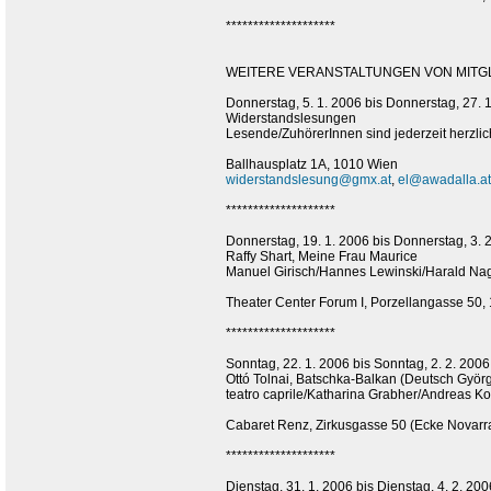
********************
WEITERE VERANSTALTUNGEN VON MITGLI
Donnerstag, 5. 1. 2006 bis Donnerstag, 27. 
Widerstandslesungen
Lesende/ZuhörerInnen sind jederzeit herzli
Ballhausplatz 1A, 1010 Wien
widerstandslesung@gmx.at
,
el@awadalla.at
********************
Donnerstag, 19. 1. 2006 bis Donnerstag, 3. 
Raffy Shart, Meine Frau Maurice
Manuel Girisch/Hannes Lewinski/Harald Nagl
Theater Center Forum I, Porzellangasse 50,
********************
Sonntag, 22. 1. 2006 bis Sonntag, 2. 2. 2006
Ottó Tolnai, Batschka-Balkan (Deutsch Gyö
teatro caprile/Katharina Grabher/Andreas K
Cabaret Renz, Zirkusgasse 50 (Ecke Novarr
********************
Dienstag, 31. 1. 2006 bis Dienstag, 4. 2. 2