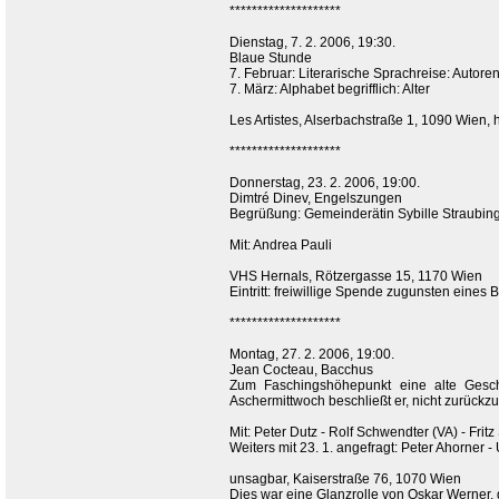
********************
Dienstag, 7. 2. 2006, 19:30.
Blaue Stunde
7. Februar: Literarische Sprachreise: Autore
7. März: Alphabet begrifflich: Alter
Les Artistes, Alserbachstraße 1, 1090 Wien, h
********************
Donnerstag, 23. 2. 2006, 19:00.
Dimtré Dinev, Engelszungen
Begrüßung: Gemeinderätin Sybille Straubin
Mit: Andrea Pauli
VHS Hernals, Rötzergasse 15, 1170 Wien
Eintritt: freiwillige Spende zugunsten eine
********************
Montag, 27. 2. 2006, 19:00.
Jean Cocteau, Bacchus
Zum Faschingshöhepunkt eine alte Geschi
Aschermittwoch beschließt er, nicht zurückzut
Mit: Peter Dutz - Rolf Schwendter (VA) - Fritz
Weiters mit 23. 1. angefragt: Peter Ahorner 
unsagbar, Kaiserstraße 76, 1070 Wien
Dies war eine Glanzrolle von Oskar Werner, 