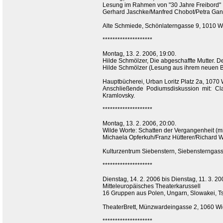
Lesung im Rahmen von "30 Jahre Freibord"
Gerhard Jaschke/Manfred Chobot/Petra Gang
Alte Schmiede, Schönlaterngasse 9, 1010 W
********************
Montag, 13. 2. 2006, 19:00.
Hilde Schmölzer, Die abgeschaffte Mutter. 
Hilde Schmölzer (Lesung aus ihrem neuen 
Hauptbücherei, Urban Loritz Platz 2a, 1070
Anschließende Podiumsdiskussion mit: Cl
Kramlovsky.
********************
Montag, 13. 2. 2006, 20:00.
Wilde Worte: Schatten der Vergangenheit (m
Michaela Opferkuh/Franz Hütterer/Richard W
Kulturzentrum Siebenstern, Siebensterngas
********************
Dienstag, 14. 2. 2006 bis Dienstag, 11. 3. 20
Mitteleuropäisches Theaterkarussell
16 Gruppen aus Polen, Ungarn, Slowakei, T
TheaterBrett, Münzwardeingasse 2, 1060 W
********************