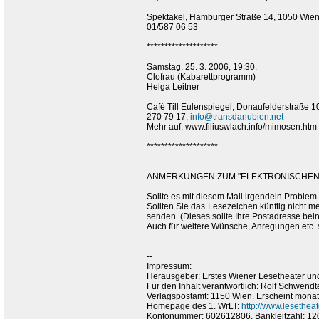
Spektakel, Hamburger Straße 14, 1050 Wie
01/587 06 53
********************
Samstag, 25. 3. 2006, 19:30.
Clofrau (Kabarettprogramm)
Helga Leitner
Café Till Eulenspiegel, Donaufelderstraße
270 79 17,
info@transdanubien.net
Mehr auf: www.filiuswlach.info/mimosen.htm
********************
ANMERKUNGEN ZUM "ELEKTRONISCHEN 
Sollte es mit diesem Mail irgendein Problem
Sollten Sie das Lesezeichen künftig nicht m
senden. (Dieses sollte Ihre Postadresse bein
Auch für weitere Wünsche, Anregungen etc.
--
Impressum:
Herausgeber: Erstes Wiener Lesetheater und
Für den Inhalt verantwortlich: Rolf Schwendte
Verlagspostamt: 1150 Wien. Erscheint monatl
Homepage des 1. WrLT:
http://www.lesetheate
Kontonummer: 602612806, Bankleitzahl: 12