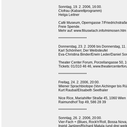
Sonntag, 19. 2. 2006, 16:00.
Clofrau (Kabarettprogramm)
Helga Leitner
Café Museum, Operngasse 7/Friedrichstraß
Freie Spende.
Mehr auf: www.filiuswlach.info/mimosen.htm
********************
Donnerstag, 23. 2. 2006 bis Donnerstag, 11.
Karl Schönherr, Der Weibsteufel
Eva-Christina Binder/Erwin Leder/Daniel So
Theater Center Forum, Porzellangasse 50, 
Tickets: 01/310 46 46, www.theatercenterfo
********************
Freitag, 24. 2. 2006, 20:00.
Wiener Sprachbiotope (Von Aichinger bis R
Kurt Raubal/Elisabeth Seethaler
Nice Rice, Mariahilfer Straße 45, 1060 Wien
Raimundhof Top 49, 586 28 39
********************
Sonntag, 26. 2. 2006, 20:00.
Vier-Fach + (Blues, Rock'n'Roll, Bossa Nova,
Ingrid Jantzen/Richard Matula (und drei weit