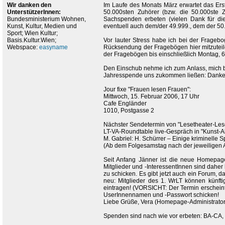
Wir danken den
Im Laufe des Monats März erwartet das Erst
UnterstützerInnen:
50.000sten Zuhörer (bzw. die 50.000ste Z
Bundesministerium Wohnen,
Sachspenden erbeten (vielen Dank für di
Kunst, Kultur, Medien und
eventuell auch dem/der 49.999., dem der 50.
Sport; Wien Kultur;
Basis.Kultur.Wien;
Vor lauter Stress habe ich bei der Frageb
Webspace:
easyname
Rücksendung der Fragebögen hier mitzuteile
der Fragebögen bis einschließlich Montag, 6
Den Einschub nehme ich zum Anlass, mich be
Jahresspende uns zukommen ließen: Danke
Jour fixe "Frauen lesen Frauen":
Mittwoch, 15. Februar 2006, 17 Uhr
Cafe Engländer
1010, Postgasse 2
Nächster Sendetermin von "Lesetheater-Les
LT-VA-Roundtable live-Gespräch in "Kunst-A
M. Gabriel: H. Schürrer – Einige kriminelle
(Ab dem Folgesamstag nach der jeweiligen Au
Seit Anfang Jänner ist die neue Homepage 
Mitglieder und -InteressentInnen sind daher
zu schicken. Es gibt jetzt auch ein Forum, 
neu: Mitglieder des 1. WrLT können künfti
eintragen! (VORSICHT: Der Termin erschein
UserInnennamen und -Passwort schicken!
Liebe Grüße, Vera (Homepage-Administrator
Spenden sind nach wie vor erbeten: BA-CA,