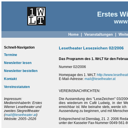
Erstes Wi
www.
Home
|
Veranstaltungen
|
Weite
Schnell-Navigation
Lesetheater Lesezeichen 02/2006
Termine
Das Programm des 1. WrLT für den Februa
Newsletter lesen
Nummer 02/2006
Newsletter bestellen
Homepage des 1. WrLT:
http://www.lesetheate
Kontakt
E-Mail-Adresse:
mail@lesetheater.at
Vereinsstatuten
VEREINSNACHRICHTEN:
Impressum:
Die Aussendung des "LeseZeichen" 03/2006, 
MedieninhaberIn: Erstes
dies wiederum im Café Ludwig, in der We
Wiener Lesetheater und
erreichbar ist. Wie beinahe stets, werde i
zweites Stegreiftheater
Aussendung zu beginnen, und mit Menschen z
(
mail@lesetheater.at
)
Website: 2005–2026
Entsprechend ist Dienstag, 21. 2. 2006 Reda
unter der Kasseler Fax-Nummer 0049-561-804