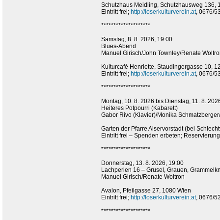
Schutzhaus Meidling, Schutzhausweg 136, 
Eintritt frei;
http://loserkulturverein.at
, 0676/5
********************
Samstag, 8. 8. 2026, 19:00
Blues-Abend
Manuel Girisch/John Townley/Renate Woltr
Kulturcafé Henriette, Staudingergasse 10, 
Eintritt frei;
http://loserkulturverein.at
, 0676/5
********************
Montag, 10. 8. 2026 bis Dienstag, 11. 8. 202
Heiteres Potpourri (Kabarett)
Gabor Rivo (Klavier)/Monika Schmatzberger
Garten der Pfarre Alservorstadt (bei Schlech
Eintritt frei – Spenden erbeten; Reservieru
********************
Donnerstag, 13. 8. 2026, 19:00
Lachperlen 16 – Grusel, Grauen, Grammelknö
Manuel Girisch/Renate Woltron
Avalon, Pfeilgasse 27, 1080 Wien
Eintritt frei;
http://loserkulturverein.at
, 0676/5
********************