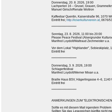
Donnerstag, 20. 8. 2026, 19:00
Lachperlen 16 – Grusel, Grauen, Grammelknö
Manuel Girisch/Renate Woltron
Kaffeebar Quentin, Kaiserstraße 96, 1070 W
Eintritt frei;
http://loserkulturverein.at
, 0676/5
********************
Sonntag, 23. 8. 2026, 11:00 bis 20:00
Please Peace Festival (Alsergrunder Kultu
Manfred Loydolt/Waltraud Zechmeister u.a.
Vor dem Lokal "Highlander", Sobieskiplatz,
Eintritt frei
********************
Donnerstag, 3. 9. 2026, 19:00
Schlagerfestival
Manfred Loydolt/Werner Mixan u.a.
Braille Haus BSV, Hägerlingasse 4–6, 1140
Eintritt frei
********************
ANMERKUNGEN ZUM "ELEKTRONISCHEN 
Sollte es mit diesem Mail irgendein Problem
Sollten Sie das Lesezeichen künftig nicht m