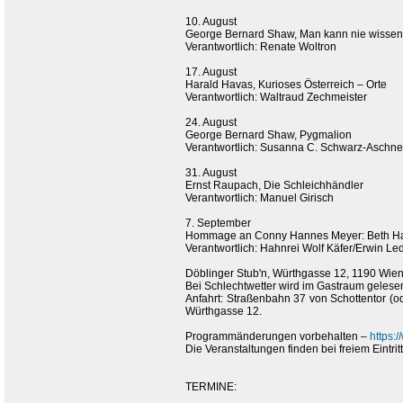
10. August
George Bernard Shaw, Man kann nie wissen
Verantwortlich: Renate Woltron
17. August
Harald Havas, Kurioses Österreich – Orte
Verantwortlich: Waltraud Zechmeister
24. August
George Bernard Shaw, Pygmalion
Verantwortlich: Susanna C. Schwarz-Aschne
31. August
Ernst Raupach, Die Schleichhändler
Verantwortlich: Manuel Girisch
7. September
Hommage an Conny Hannes Meyer: Beth Ha 
Verantwortlich: Hahnrei Wolf Käfer/Erwin Le
Döblinger Stub'n, Würthgasse 12, 1190 Wie
Bei Schlechtwetter wird im Gastraum gelese
Anfahrt: Straßenbahn 37 von Schottentor (o
Würthgasse 12.
Programmänderungen vorbehalten –
https:/
Die Veranstaltungen finden bei freiem Eintrit
TERMINE: