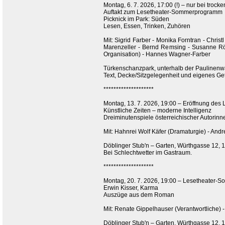
Montag, 6. 7. 2026, 17:00 (!) – nur bei trock
Auftakt zum Lesetheater-Sommerprogramm
Picknick im Park: Süden
Lesen, Essen, Trinken, Zuhören
Mit: Sigrid Farber - Monika Forntran - Christ
Marenzeller - Bernd Remsing - Susanne Röd
Organisation) - Hannes Wagner-Farber
Türkenschanzpark, unterhalb der Paulinenwa
Text, Decke/Sitzgelegenheit und eigenes Get
********************
Montag, 13. 7. 2026, 19:00 – Eröffnung d
Künstliche Zeiten – moderne Intelligenz
Dreiminutenspiele österreichischer Autorin
Mit: Hahnrei Wolf Käfer (Dramaturgie) - Andr
Döblinger Stub'n – Garten, Würthgasse 12, 
Bei Schlechtwetter im Gastraum.
********************
Montag, 20. 7. 2026, 19:00 – Lesetheater
Erwin Kisser, Karma
Auszüge aus dem Roman
Mit: Renate Gippelhauser (Verantwortliche) 
Döblinger Stub'n – Garten, Würthgasse 12, 