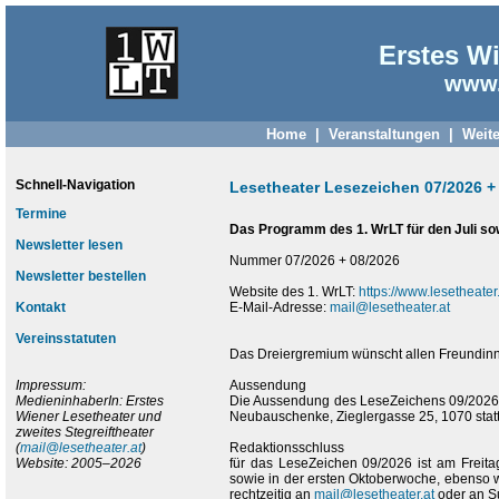
Erstes Wi
www.
Home
|
Veranstaltungen
|
Weite
Schnell-Navigation
Lesetheater Lesezeichen 07/2026 +
Termine
Das Programm des 1. WrLT für den Juli so
Newsletter lesen
Nummer 07/2026 + 08/2026
Newsletter bestellen
Website des 1. WrLT:
https://www.lesetheater.
Kontakt
E-Mail-Adresse:
mail@lesetheater.at
Vereinsstatuten
Das Dreiergremium wünscht allen Freundin
Impressum:
Aussendung
MedieninhaberIn: Erstes
Die Aussendung des LeseZeichens 09/2026 f
Wiener Lesetheater und
Neubauschenke, Zieglergasse 25, 1070 statt (
zweites Stegreiftheater
(
mail@lesetheater.at
)
Redaktionsschluss
Website: 2005–2026
für das LeseZeichen 09/2026 ist am Freita
sowie in der ersten Oktoberwoche, ebenso wi
rechtzeitig an
mail@lesetheater.at
oder an S