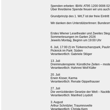
Spenden erbeten: IBAN: AT95 1200 0006 
Über Ihre/deine Spende freuen wir uns auch
Grundprinzip des 1. WrLT ist der freie Eintrit
Wir danken den UnterstützerInnen: Bundesmi
Erstes Wiener Lesetheater und Zweites Stegr
Sommerlesungen im Garten 2026
Jeweils Montag, Beginn um 19:00 Uhr
6. Juli, 17:00 (!) im Türkenschanzpark, Paul
Picknick im Park: Süden
Verantwortlich: Gabriele Stöger
13. Juli
Dreiminutenspiele: Künstliche Zeiten – mode
Verantwortlich: Hahnrei Wolf Käfer
20. Juli
Erwin Kisser, Karma
Verantwortlich: Renate Gippelhauser
27. Juli
Die verrücktesten Gesetze der Welt – Nackt
Verantwortlich: Manfred Loydolt
3. August
Arthur Schnitzler, Traumnovelle
Verantwortlich: Christa Kern