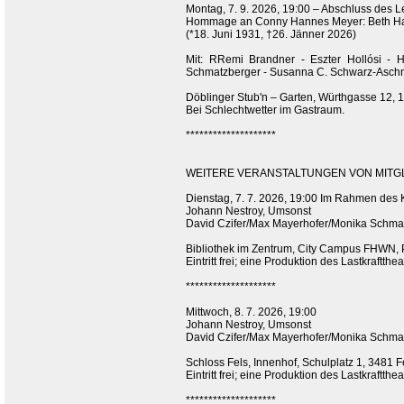
Montag, 7. 9. 2026, 19:00 – Abschluss de
Hommage an Conny Hannes Meyer: Beth Ha 
(*18. Juni 1931, †26. Jänner 2026)
Mit: RRemi Brandner - Eszter Hollósi - H
Schmatzberger - Susanna C. Schwarz-Aschner
Döblinger Stub'n – Garten, Würthgasse 12, 
Bei Schlechtwetter im Gastraum.
********************
WEITERE VERANSTALTUNGEN VON MITGLI
Dienstag, 7. 7. 2026, 19:00 Im Rahmen des
Johann Nestroy, Umsonst
David Czifer/Max Mayerhofer/Monika Schmat
Bibliothek im Zentrum, City Campus FHWN, 
Eintritt frei; eine Produktion des Lastkraftthea
********************
Mittwoch, 8. 7. 2026, 19:00
Johann Nestroy, Umsonst
David Czifer/Max Mayerhofer/Monika Schmat
Schloss Fels, Innenhof, Schulplatz 1, 3481
Eintritt frei; eine Produktion des Lastkraftthea
********************