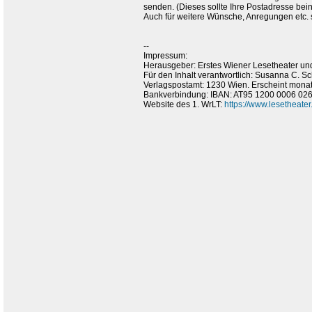
senden. (Dieses sollte Ihre Postadresse bein
Auch für weitere Wünsche, Anregungen etc.
--
Impressum:
Herausgeber: Erstes Wiener Lesetheater und
Für den Inhalt verantwortlich: Susanna C. 
Verlagspostamt: 1230 Wien. Erscheint monat
Bankverbindung: IBAN: AT95 1200 0006 0
Website des 1. WrLT:
https://www.lesetheater.