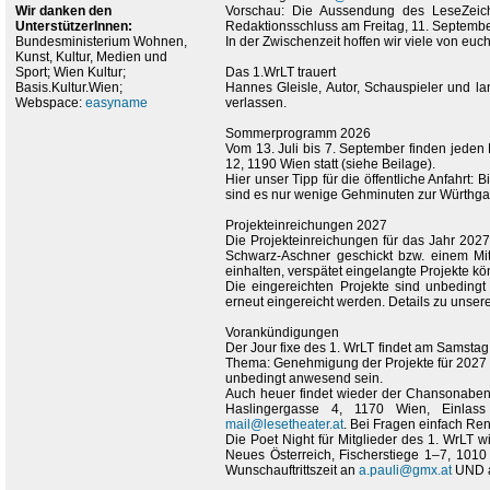
Wir danken den
Vorschau: Die Aussendung des LeseZeic
UnterstützerInnen:
Redaktionsschluss am Freitag, 11. Septembe
Bundesministerium Wohnen,
In der Zwischenzeit hoffen wir viele von 
Kunst, Kultur, Medien und
Sport; Wien Kultur;
Das 1.WrLT trauert
Basis.Kultur.Wien;
Hannes Gleisle, Autor, Schauspieler und l
Webspace:
easyname
verlassen.
Sommerprogramm 2026
Vom 13. Juli bis 7. September finden jede
12, 1190 Wien statt (siehe Beilage).
Hier unser Tipp für die öffentliche Anfahrt:
sind es nur wenige Gehminuten zur Würthga
Projekteinreichungen 2027
Die Projekteinreichungen für das Jahr 202
Schwarz-Aschner geschickt bzw. einem Mit
einhalten, verspätet eingelangte Projekte kö
Die eingereichten Projekte sind unbeding
erneut eingereicht werden. Details zu unser
Vorankündigungen
Der Jour fixe des 1. WrLT findet am Samsta
Thema: Genehmigung der Projekte für 2027 u
unbedingt anwesend sein.
Auch heuer findet wieder der Chansonabend
Haslingergasse 4, 1170 Wien, Einla
mail@lesetheater.at
. Bei Fragen einfach Re
Die Poet Night für Mitglieder des 1. WrLT
Neues Österreich, Fischerstiege 1–7, 1010 
Wunschauftrittszeit an
a.pauli@gmx.at
UND 