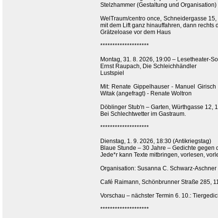
Stelzhammer (Gestaltung und Organisation)
WelTraum/centro once, Schneidergasse 15, 1
mit dem Lift ganz hinauffahren, dann rechts
Grätzeloase vor dem Haus
********************
Montag, 31. 8. 2026, 19:00 – Lesetheater
Ernst Raupach, Die Schleichhändler
Lustspiel
Mit: Renate Gippelhauser - Manuel Girisch (
Witak (angefragt) - Renate Woltron
Döblinger Stub'n – Garten, Würthgasse 12, 
Bei Schlechtwetter im Gastraum.
********************
Dienstag, 1. 9. 2026, 18:30 (Antikriegstag)
Blaue Stunde – 30 Jahre – Gedichte gegen 
Jede*r kann Texte mitbringen, vorlesen, vor
Organisation: Susanna C. Schwarz-Aschner
Café Raimann, Schönbrunner Straße 285, 11
Vorschau – nächster Termin 6. 10.: Tiergedic
********************