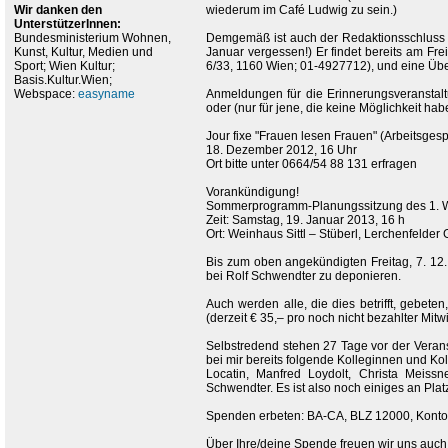
Wir danken den
wiederum im Café Ludwig zu sein.)
UnterstützerInnen:
Bundesministerium Wohnen,
Demgemäß ist auch der Redaktionsschluss fü
Kunst, Kultur, Medien und
Januar vergessen!) Er findet bereits am Frei
Sport; Wien Kultur;
6/33, 1160 Wien; 01-4927712), und eine Übe
Basis.Kultur.Wien;
Webspace:
easyname
Anmeldungen für die Erinnerungsveranstaltun
oder (nur für jene, die keine Möglichkeit h
Jour fixe "Frauen lesen Frauen" (Arbeitsges
18. Dezember 2012, 16 Uhr
Ort bitte unter 0664/54 88 131 erfragen
Vorankündigung!
Sommerprogramm-Planungssitzung des 1. 
Zeit: Samstag, 19. Januar 2013, 16 h
Ort: Weinhaus Sittl – Stüberl, Lerchenfelder
Bis zum oben angekündigten Freitag, 7. 12
bei Rolf Schwendter zu deponieren.
Auch werden alle, die dies betrifft, gebete
(derzeit € 35,– pro noch nicht bezahlter Mitw
Selbstredend stehen 27 Tage vor der Verans
bei mir bereits folgende Kolleginnen und Kol
Locatin, Manfred Loydolt, Christa Meissn
Schwendter. Es ist also noch einiges an Plat
Spenden erbeten: BA-CA, BLZ 12000, Konto-
Über Ihre/deine Spende freuen wir uns auch