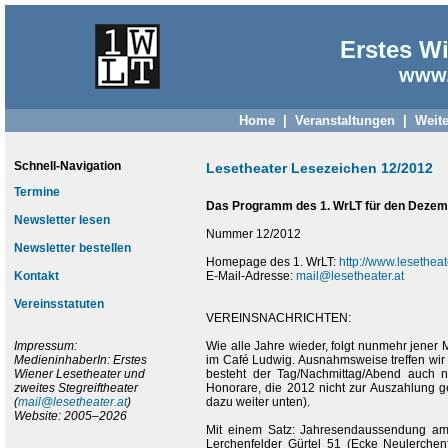
Erstes Wi
www.
Home
|
Veranstaltungen
|
Weite
Schnell-Navigation
Lesetheater Lesezeichen 12/2012
Termine
Das Programm des 1. WrLT für den Dezem
Newsletter lesen
Nummer 12/2012
Newsletter bestellen
Homepage des 1. WrLT:
http://www.lesetheate
Kontakt
E-Mail-Adresse:
mail@lesetheater.at
Vereinsstatuten
VEREINSNACHRICHTEN:
Impressum:
Wie alle Jahre wieder, folgt nunmehr jener 
MedieninhaberIn: Erstes
im Café Ludwig. Ausnahmsweise treffen wir
Wiener Lesetheater und
besteht der Tag/Nachmittag/Abend auch n
zweites Stegreiftheater
Honorare, die 2012 nicht zur Auszahlung ge
(
mail@lesetheater.at
)
dazu weiter unten).
Website: 2005–2026
Mit einem Satz: Jahresendaussendung am 
Lerchenfelder Gürtel 51 (Ecke Neulerchenf