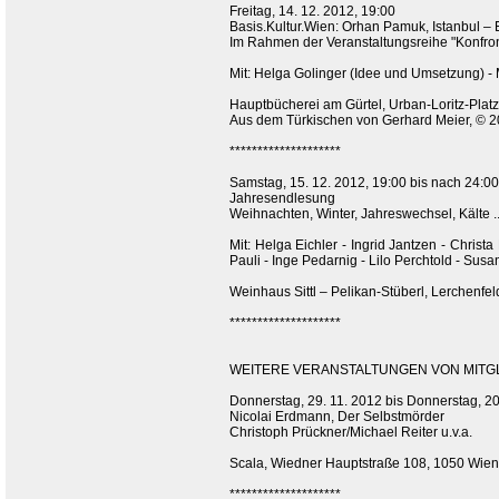
Freitag, 14. 12. 2012, 19:00
Basis.Kultur.Wien: Orhan Pamuk, Istanbul – 
Im Rahmen der Veranstaltungsreihe "Konfro
Mit: Helga Golinger (Idee und Umsetzung) -
Hauptbücherei am Gürtel, Urban-Loritz-Plat
Aus dem Türkischen von Gerhard Meier, © 
********************
Samstag, 15. 12. 2012, 19:00 bis nach 24:0
Jahresendlesung
Weihnachten, Winter, Jahreswechsel, Kälte ..
Mit: Helga Eichler - Ingrid Jantzen - Christ
Pauli - Inge Pedarnig - Lilo Perchtold - Sus
Weinhaus Sittl – Pelikan-Stüberl, Lerchenfel
********************
WEITERE VERANSTALTUNGEN VON MITGLI
Donnerstag, 29. 11. 2012 bis Donnerstag, 20
Nicolai Erdmann, Der Selbstmörder
Christoph Prückner/Michael Reiter u.v.a.
Scala, Wiedner Hauptstraße 108, 1050 Wien
********************