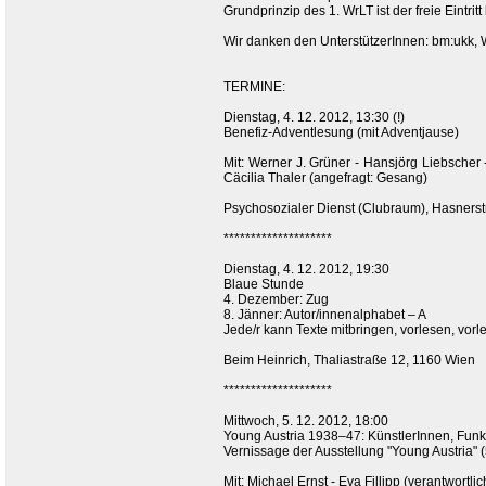
Grundprinzip des 1. WrLT ist der freie Eintrit
Wir danken den UnterstützerInnen: bm:ukk, W
TERMINE:
Dienstag, 4. 12. 2012, 13:30 (!)
Benefiz-Adventlesung (mit Adventjause)
Mit: Werner J. Grüner - Hansjörg Liebscher 
Cäcilia Thaler (angefragt: Gesang)
Psychosozialer Dienst (Clubraum), Hasners
********************
Dienstag, 4. 12. 2012, 19:30
Blaue Stunde
4. Dezember: Zug
8. Jänner: Autor/innenalphabet – A
Jede/r kann Texte mitbringen, vorlesen, vorl
Beim Heinrich, Thaliastraße 12, 1160 Wien
********************
Mittwoch, 5. 12. 2012, 18:00
Young Austria 1938–47: KünstlerInnen, Fun
Vernissage der Ausstellung "Young Austria" (
Mit: Michael Ernst - Eva Fillipp (verantwortl