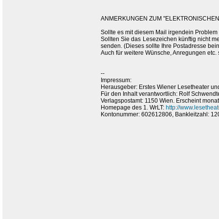
ANMERKUNGEN ZUM "ELEKTRONISCHEN 
Sollte es mit diesem Mail irgendein Problem
Sollten Sie das Lesezeichen künftig nicht m
senden. (Dieses sollte Ihre Postadresse bein
Auch für weitere Wünsche, Anregungen etc.
--
Impressum:
Herausgeber: Erstes Wiener Lesetheater und
Für den Inhalt verantwortlich: Rolf Schwendte
Verlagspostamt: 1150 Wien. Erscheint monatl
Homepage des 1. WrLT:
http://www.lesetheate
Kontonummer: 602612806, Bankleitzahl: 12