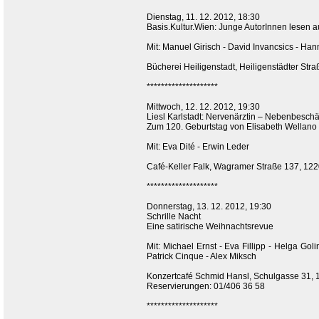
Dienstag, 11. 12. 2012, 18:30
Basis.Kultur.Wien: Junge AutorInnen lesen 
Mit: Manuel Girisch - David Invancsics - Hann
Bücherei Heiligenstadt, Heiligenstädter Str
********************
Mittwoch, 12. 12. 2012, 19:30
Liesl Karlstadt: Nervenärztin – Nebenbesch
Zum 120. Geburtstag von Elisabeth Wellano
Mit: Eva Dité - Erwin Leder
Café-Keller Falk, Wagramer Straße 137, 122
********************
Donnerstag, 13. 12. 2012, 19:30
Schrille Nacht
Eine satirische Weihnachtsrevue
Mit: Michael Ernst - Eva Fillipp - Helga Go
Patrick Cinque - Alex Miksch
Konzertcafé Schmid Hansl, Schulgasse 31, 
Reservierungen: 01/406 36 58
********************