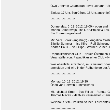
ÖGB-Zentrale Catamaran-Foyer, Johann-Böh
Einlass 17 Uhr, Begrüßung 18 Uhr, anschlie
********************
Donnerstag, 6. 12. 2012, 19:00 – open end
Marina Belobrovaja, The DNA Project & Lesun
Ein Erinnerungsabend
Mit: Vera Borek (angefragt) - Angelica Caste
Sibylle Summer - Ilse Kilic - Rolf Schwen
Andrea Pauli - Eva Fillipp - Werner Grüner - 
Republikanischer Club – Neues Österreich, 
Veranstaltet von: Republikanischer Club – 
Wer ebenfalls erzählend, musizierend oder
anmelden und wird in der Reihenfolge der A
********************
Montag, 10. 12. 2012, 19:30
Ödön von Horvath, Himmelwärts
Mit: Michael Ernst - Eva Fillipp - Renate 
Thomas Macek - Matthias Neumeister - Dana P
Weinhaus Sittl – Pelikan-Stüberl, Lerchenfel
********************