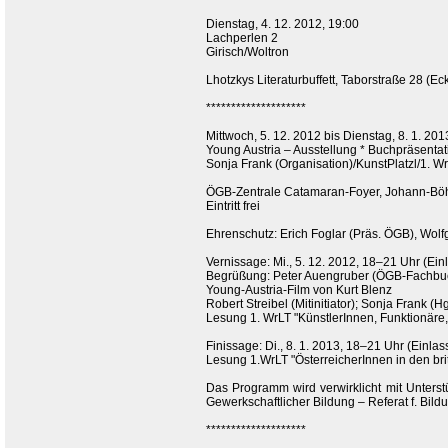
Dienstag, 4. 12. 2012, 19:00
Lachperlen 2
Girisch/Woltron
Lhotzkys Literaturbuffett, Taborstraße 28 (
********************
Mittwoch, 5. 12. 2012 bis Dienstag, 8. 1. 201
Young Austria – Ausstellung * Buchpräsentat
Sonja Frank (Organisation)/KunstPlatzl/1. W
ÖGB-Zentrale Catamaran-Foyer, Johann-Böh
Eintritt frei
Ehrenschutz: Erich Foglar (Präs. ÖGB), Wolf
Vernissage: Mi., 5. 12. 2012, 18–21 Uhr (Ein
Begrüßung: Peter Auengruber (ÖGB-Fachbuc
Young-Austria-Film von Kurt Blenz
Robert Streibel (Mitinitiator); Sonja Frank (Hg.
Lesung 1. WrLT "KünstlerInnen, Funktionär
Finissage: Di., 8. 1. 2013, 18–21 Uhr (Einlas
Lesung 1.WrLT "ÖsterreicherInnen in den bri
Das Programm wird verwirklicht mit Unterst
Gewerkschaftlicher Bildung – Referat f. Bildu
********************