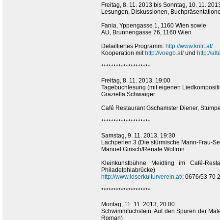
Freitag, 8. 11. 2013 bis Sonntag, 10. 11. 201
Lesungen, Diskussionen, Buchpräsentation
Fania, Yppengasse 1, 1160 Wien sowie
AU, Brunnengasse 76, 1160 Wien
Detailliertes Programm:
http://www.krilit.at/
Kooperation mit
http://voegb.at/
und
http://a
********************
Freitag, 8. 11. 2013, 19:00
Tagebuchlesung (mit eigenen Liedkomposit
Graziella Schwaiger
Café Restaurant Gschamster Diener, Stump
********************
Samstag, 9. 11. 2013, 19:30
Lachperlen 3 (Die stürmische Mann-Frau-Ses
Manuel Girisch/Renate Woltron
Kleinkunstbühne Meidling im Café-Res
Philadelphiabrücke)
http://www.loserkulturverein.at/
; 0676/53 70 
********************
Montag, 11. 11. 2013, 20:00
Schwimmfüchslein. Auf den Spuren der Maler
Roman)