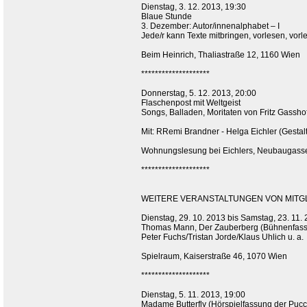
Dienstag, 3. 12. 2013, 19:30
Blaue Stunde
3. Dezember: Autor/innenalphabet – I
Jede/r kann Texte mitbringen, vorlesen, vorl
Beim Heinrich, Thaliastraße 12, 1160 Wien
********************
Donnerstag, 5. 12. 2013, 20:00
Flaschenpost mit Weltgeist
Songs, Balladen, Moritaten von Fritz Gasshof
Mit: RRemi Brandner - Helga Eichler (Gestal
Wohnungslesung bei Eichlers, Neubaugasse 2
********************
WEITERE VERANSTALTUNGEN VON MITGLI
Dienstag, 29. 10. 2013 bis Samstag, 23. 11. 
Thomas Mann, Der Zauberberg (Bühnenfass
Peter Fuchs/Tristan Jorde/Klaus Uhlich u. a.
Spielraum, Kaiserstraße 46, 1070 Wien
********************
Dienstag, 5. 11. 2013, 19:00
Madame Butterfly (Hörspielfassung der Pucc