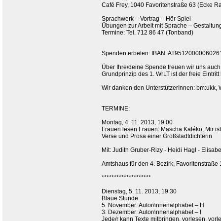
Café Frey, 1040 Favoritenstraße 63 (Ecke R
Sprachwerk – Vortrag – Hör Spiel
Übungen zur Arbeit mit Sprache – Gestaltun
Termine: Tel. 712 86 47 (Tonband)
Spenden erbeten: IBAN: AT951200000602
Über Ihre/deine Spende freuen wir uns auch
Grundprinzip des 1. WrLT ist der freie Eintrit
Wir danken den UnterstützerInnen: bm:ukk, W
TERMINE:
Montag, 4. 11. 2013, 19:00
Frauen lesen Frauen: Mascha Kaléko, Mir is
Verse und Prosa einer Großstadtdichterin
Mit: Judith Gruber-Rizy - Heidi Hagl - Elis
Amtshaus für den 4. Bezirk, Favoritenstraß
********************
Dienstag, 5. 11. 2013, 19:30
Blaue Stunde
5. November: Autor/innenalphabet – H
3. Dezember: Autor/innenalphabet – I
Jede/r kann Texte mitbringen, vorlesen, vorl