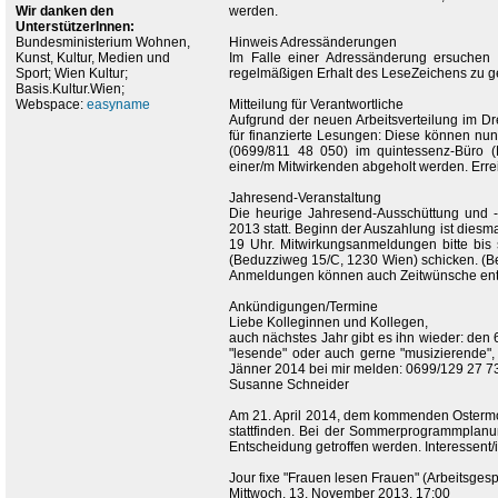
Wir danken den
werden.
UnterstützerInnen:
Bundesministerium Wohnen,
Hinweis Adressänderungen
Kunst, Kultur, Medien und
Im Falle einer Adressänderung ersuchen 
Sport; Wien Kultur;
regelmäßigen Erhalt des LeseZeichens zu g
Basis.Kultur.Wien;
Webspace:
easyname
Mitteilung für Verantwortliche
Aufgrund der neuen Arbeitsverteilung im D
für finanzierte Lesungen: Diese können nun
(0699/811 48 050) im quintessenz-Büro (
einer/m Mitwirkenden abgeholt werden. Erreic
Jahresend-Veranstaltung
Die heurige Jahresend-Ausschüttung und 
2013 statt. Beginn der Auszahlung ist dies
19 Uhr. Mitwirkungsanmeldungen bitte bis
(Beduzziweg 15/C, 1230 Wien) schicken. 
Anmeldungen können auch Zeitwünsche enthal
Ankündigungen/Termine
Liebe Kolleginnen und Kollegen,
auch nächstes Jahr gibt es ihn wieder: den
"lesende" oder auch gerne "musizierende", 
Jänner 2014 bei mir melden: 0699/129 27 7
Susanne Schneider
Am 21. April 2014, dem kommenden Ostermon
stattfinden. Bei der Sommerprogrammplanu
Entscheidung getroffen werden. Interessent/
Jour fixe "Frauen lesen Frauen" (Arbeitsges
Mittwoch, 13. November 2013, 17:00