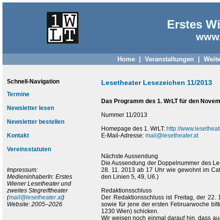
Erstes Wi
www.
Home
|
Veranstaltungen
|
Weite
Schnell-Navigation
Lesetheater Lesezeichen 11/2013
Termine
Das Programm des 1. WrLT für den Novem
Newsletter lesen
Nummer 11/2013
Newsletter bestellen
Homepage des 1. WrLT:
http://www.lesetheate
Kontakt
E-Mail-Adresse:
mail@lesetheater.at
Vereinsstatuten
Nächste Aussendung
Die Aussendung der Doppelnummer des Lese
Impressum:
28. 11. 2013 ab 17 Uhr wie gewohnt im Café
MedieninhaberIn: Erstes
den Linien 5, 49, U6.)
Wiener Lesetheater und
zweites Stegreiftheater
Redaktionsschluss
(
mail@lesetheater.at
)
Der Redaktionsschluss ist Freitag, der 22.
Website: 2005–2026
sowie für jene der ersten Februarwoche bit
1230 Wien) schicken.
Wir weisen noch einmal darauf hin, dass a