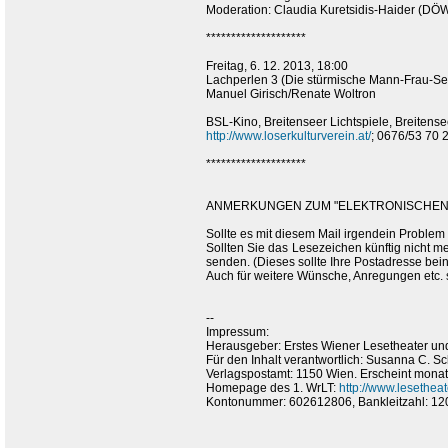
Moderation: Claudia Kuretsidis-Haider (DÖ
********************
Freitag, 6. 12. 2013, 18:00
Lachperlen 3 (Die stürmische Mann-Frau-Ses
Manuel Girisch/Renate Woltron
BSL-Kino, Breitenseer Lichtspiele, Breitense
http://www.loserkulturverein.at/
; 0676/53 70 
********************
ANMERKUNGEN ZUM "ELEKTRONISCHEN 
Sollte es mit diesem Mail irgendein Problem
Sollten Sie das Lesezeichen künftig nicht m
senden. (Dieses sollte Ihre Postadresse bein
Auch für weitere Wünsche, Anregungen etc.
--
Impressum:
Herausgeber: Erstes Wiener Lesetheater und
Für den Inhalt verantwortlich: Susanna C. 
Verlagspostamt: 1150 Wien. Erscheint monatl
Homepage des 1. WrLT:
http://www.lesetheate
Kontonummer: 602612806, Bankleitzahl: 12