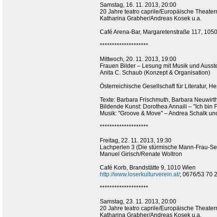
Samstag, 16. 11. 2013, 20:00
20 Jahre teatro caprile/Europäische Theater
Katharina Grabher/Andreas Kosek u.a.
Café Arena-Bar, Margaretenstraße 117, 105
********************
Mittwoch, 20. 11. 2013, 19:00
Frauen Bilder – Lesung mit Musik und Ausst
Anita C. Schaub (Konzept & Organisation)
Österreichische Gesellschaft für Literatur, 
Texte: Barbara Frischmuth, Barbara Neuwirth
Bildende Kunst: Dorothea Annaili – "Ich bin 
Musik: "Groove & Move" – Andrea Schalk und
********************
Freitag, 22. 11. 2013, 19:30
Lachperlen 3 (Die stürmische Mann-Frau-Ses
Manuel Girisch/Renate Woltron
Café Korb, Brandstätte 9, 1010 Wien
http://www.loserkulturverein.at/
; 0676/53 70 
********************
Samstag, 23. 11. 2013, 20:00
20 Jahre teatro caprile/Europäische Theater
Katharina Grabher/Andreas Kosek u.a.