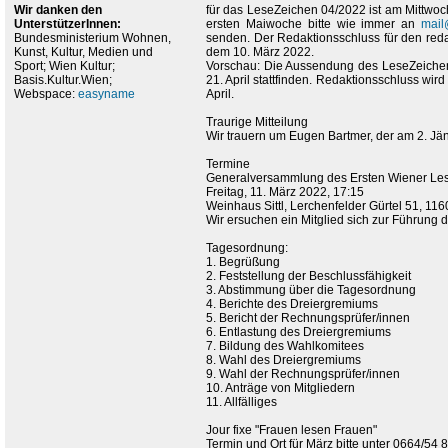
Wir danken den
für das LeseZeichen 04/2022 ist am Mittwoch
UnterstützerInnen:
ersten Maiwoche bitte wie immer an
mail
Bundesministerium Wohnen,
senden. Der Redaktionsschluss für den redakt
Kunst, Kultur, Medien und
dem 10. März 2022.
Sport; Wien Kultur;
Vorschau: Die Aussendung des LeseZeiche
Basis.Kultur.Wien;
21. April stattfinden. Redaktionsschluss wird
Webspace:
easyname
April.
Traurige Mitteilung
Wir trauern um Eugen Bartmer, der am 2. Jän
Termine
Generalversammlung des Ersten Wiener Les
Freitag, 11. März 2022, 17:15
Weinhaus Sittl, Lerchenfelder Gürtel 51, 11
Wir ersuchen ein Mitglied sich zur Führung d
Tagesordnung:
1. Begrüßung
2. Feststellung der Beschlussfähigkeit
3. Abstimmung über die Tagesordnung
4. Berichte des Dreiergremiums
5. Bericht der Rechnungsprüfer/innen
6. Entlastung des Dreiergremiums
7. Bildung des Wahlkomitees
8. Wahl des Dreiergremiums
9. Wahl der Rechnungsprüfer/innen
10. Anträge von Mitgliedern
11. Allfälliges
Jour fixe "Frauen lesen Frauen"
Termin und Ort für März bitte unter 0664/54 