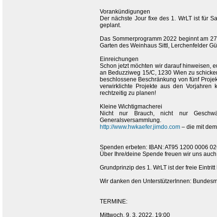
Vorankündigungen
Der nächste Jour fixe des 1. WrLT ist für
geplant.
Das Sommerprogramm 2022 beginnt am 27. J
Garten des Weinhaus Sittl, Lerchenfelder Gürt
Einreichungen
Schon jetzt möchten wir darauf hinweisen, e
an Beduzziweg 15/C, 1230 Wien zu schicken
beschlossene Beschränkung von fünf Projekt
verwirklichte Projekte aus den Vorjahren
rechtzeitig zu planen!
Kleine Wichtigmacherei
Nicht nur Brauch, nicht nur Geschwä
Generalsversammlung.
http://www.hwkaefer.jimdo.com
– die mit dem
Spenden erbeten: IBAN: AT95 1200 0006 
Über Ihre/deine Spende freuen wir uns auch
Grundprinzip des 1. WrLT ist der freie Eintrit
Wir danken den UnterstützerInnen: Bundesmini
TERMINE:
Mittwoch, 9. 3. 2022, 19:00