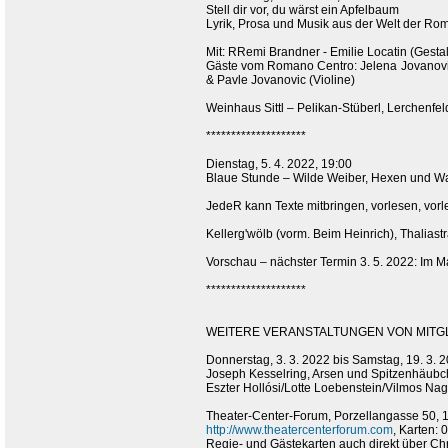
Stell dir vor, du wärst ein Apfelbaum
Lyrik, Prosa und Musik aus der Welt der R
Mit: RRemi Brandner - Emilie Locatin (Gesta
Gäste vom Romano Centro: Jelena Jovanovi
& Pavle Jovanovic (Violine)
Weinhaus Sittl – Pelikan-Stüberl, Lerchenfel
********************
Dienstag, 5. 4. 2022, 19:00
Blaue Stunde – Wilde Weiber, Hexen und W
JedeR kann Texte mitbringen, vorlesen, vorl
Kellerg'wölb (vorm. Beim Heinrich), Thalias
Vorschau – nächster Termin 3. 5. 2022: Im Ma
********************
WEITERE VERANSTALTUNGEN VON MITGLI
Donnerstag, 3. 3. 2022 bis Samstag, 19. 3. 
Joseph Kesselring, Arsen und Spitzenhäubc
Eszter Hollósi/Lotte Loebenstein/Vilmos Nag
Theater-Center-Forum, Porzellangasse 50, 
http://www.theatercenterforum.com
, Karten: 
Regie- und Gästekarten auch direkt über Ch