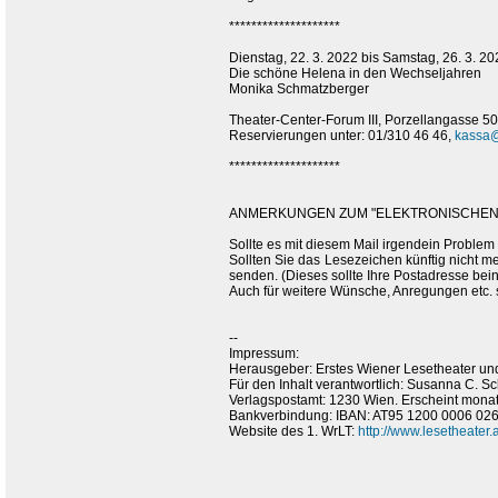
********************
Dienstag, 22. 3. 2022 bis Samstag, 26. 3. 20
Die schöne Helena in den Wechseljahren
Monika Schmatzberger
Theater-Center-Forum III, Porzellangasse 5
Reservierungen unter: 01/310 46 46,
kassa@
********************
ANMERKUNGEN ZUM "ELEKTRONISCHEN 
Sollte es mit diesem Mail irgendein Problem
Sollten Sie das Lesezeichen künftig nicht m
senden. (Dieses sollte Ihre Postadresse bein
Auch für weitere Wünsche, Anregungen etc.
--
Impressum:
Herausgeber: Erstes Wiener Lesetheater und
Für den Inhalt verantwortlich: Susanna C. 
Verlagspostamt: 1230 Wien. Erscheint monat
Bankverbindung: IBAN: AT95 1200 0006 0
Website des 1. WrLT:
http://www.lesetheater.a