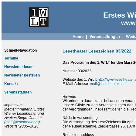
Erstes Wi
www.
Home
|
Veranstaltungen
|
Weite
Schnell-Navigation
Lesetheater Lesezeichen 03/2022
Termine
Das Programm des 1. WrLT für den März 2
Newsletter lesen
Nummer 03/2022
Newsletter bestellen
Website des 1. WrLT:
http://www.lesetheater.a
Kontakt
E-Mail-Adresse:
mail@lesetheater.at
Vereinsstatuten
Hinweis
Wir erinnern daran, dass bei unseren Verans
Impressum:
unsere Gäste zu den Veranstaltungen den 
MedieninhaberIn: Erstes
der Verordnungen. Insgesamt gelten die Re
Wiener Lesetheater und
zweites Stegreiftheater
Nächste Aussendung
(
mail@lesetheater.at
)
Die Aussendung des LeseZeichens für April 
Website: 2005–2026
der Neubauschenke, Zieglergasse 25, 1070 W
Redaktionsschluss