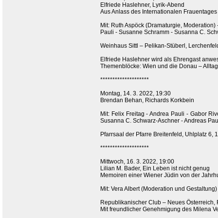
Elfriede Haslehner, Lyrik-Abend
Aus Anlass des Internationalen Frauentages
Mit: Ruth Aspöck (Dramaturgie, Moderation) 
Pauli - Susanne Schramm - Susanna C. Schw
Weinhaus Sittl – Pelikan-Stüberl, Lerchenfel
Elfriede Haslehner wird als Ehrengast anwe
Themenblöcke: Wien und die Donau – Alltag
********************
Montag, 14. 3. 2022, 19:30
Brendan Behan, Richards Korkbein
Mit: Felix Freitag - Andrea Pauli - Gabor R
Susanna C. Schwarz-Aschner - Andreas Paul
Pfarrsaal der Pfarre Breitenfeld, Uhlplatz 6,
********************
Mittwoch, 16. 3. 2022, 19:00
Lilian M. Bader, Ein Leben ist nicht genug
Memoiren einer Wiener Jüdin von der Jahrhu
Mit: Vera Albert (Moderation und Gestaltung) 
Republikanischer Club – Neues Österreich, 
Mit freundlicher Genehmigung des Milena Ve