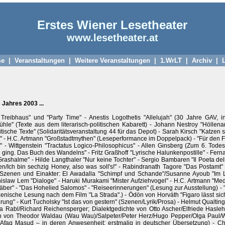
Erstes Wiener Lesetheater
www.lesetheater.at
e
|
Veranstaltungen
|
Weitere Veranstaltungen
|
1.WrLT
|
Archiv
|
Jahres 2003 ...
 Treibhaus" und "Party Time" - Anestis Logothetis "Allelujah" (30 Jahre GAV,
hle" (Texte aus dem literarisch-politischen Kabarett) - Johann Nestroy "Hölle
itische Texte" (Solidaritätsveranstaltung 44 für das Depot) - Sarah Kirsch "Katze
" - H.C. Artmann "Großstadtmythen" (Leseperformance im Doppelpack) - "Für den Fr
 - Wittgenstein "Tractatus Logico-Philosophicus" - Allen Ginsberg (Zum 6. Todest
 ging. Das Buch des Wandelns" - Fritz Graßhoff "Lyrische Halunkenpostille" - Ferna
Grashalme" - Hilde Langthaler "Nur keine Tochter" - Sergio Bambaren "Il Poeta de
/Ich bin sechzig Honey, also was soll's!" - Rabindranath Tagore "Das Postamt" - 
Szenen und Einakter: El Awadalla "Schimpf und Schande"/Susanne Ayoub "Im L
anislaw Lem "Dialoge" - Haruki Murakami "Mister Aufziehvogel" - H.C. Artmann 
räber" - "Das Hohelied Salomos" - "Reiseerinnerungen" (Lesung zur Ausstellung) - "
Szenische Lesung nach dem Film "La Strada".) - Ödön von Horváth "Figaro lässt s
rung" - Kurt Tucholsky "Ist das von gestern" (Szenen/Lyrik/Prosa) - Helmut Qualti
 Rabl/Richard Reichensperger; Dialektgedichte von Otto Ascher/Elfriede Hasle
n von Theodor Waldau (Wau Wau)/Salpeter/Peter Herz/Hugo Pepper/Olga Paul/Wal
/Afaq Masud – in deren Anwesenheit; erstmalig in deutscher Übersetzung) - Ch