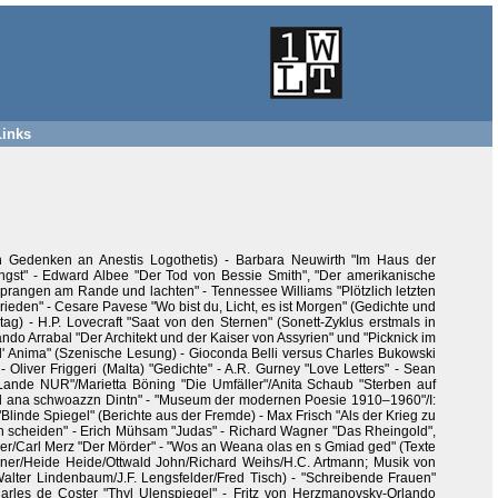
Links
 in Gedenken an Anestis Logothetis) - Barbara Neuwirth "Im Haus der
nangst" - Edward Albee "Der Tod von Bessie Smith", "Der amerikanische
n sprangen am Rande und lachten" - Tennessee Williams "Plötzlich letzten
ieden" - Cesare Pavese "Wo bist du, Licht, es ist Morgen" (Gedichte und
ag) - H.P. Lovecraft "Saat von den Sternen" (Sonett-Zyklus erstmals in
ndo Arrabal "Der Architekt und der Kaiser von Assyrien" und "Picknick im
ll' Anima" (Szenische Lesung) - Gioconda Belli versus Charles Bukowski
Oliver Friggeri (Malta) "Gedichte" - A.R. Gurney "Love Letters" - Sean
ande NUR"/Marietta Böning "Die Umfäller"/Anita Schaub "Sterben auf
"Med ana schwoazzn Dintn" - "Museum der modernen Poesie 1910–1960"/I:
Blinde Spiegel" (Berichte aus der Fremde) - Max Frisch "Als der Krieg zu
ich scheiden" - Erich Mühsam "Judas" - Richard Wagner "Das Rheingold",
nger/Carl Merz "Der Mörder" - "Wos an Weana olas en s Gmiad ged" (Texte
hner/Heide Heide/Ottwald John/Richard Weihs/H.C. Artmann; Musik von
ter Lindenbaum/J.F. Lengsfelder/Fred Tisch) - "Schreibende Frauen"
arles de Coster "Thyl Ulenspiegel" - Fritz von Herzmanovsky-Orlando