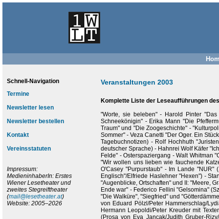
Hom
Schnell-Navigation
Veranstaltungen 2003
Termine
Komplette Liste der Leseaufführungen des 
Newsletter lesen
"Worte, sie beleben" - Harold Pinter "Das
Newsletter bestellen
Schneekönigin" - Erika Mann "Die Pfeffermü
Traum" und "Die Zoogeschichte" - "Kulturpol
Kontakt
Sommer" - Veza Canetti "Der Oger. Ein Stück
Tagebuchnotizen) - Rolf Hochhuth "Juristen"
Vereinsstatuten
deutscher Sprache) - Hahnrei Wolf Käfer "Ich
Felde" - Osterspaziergang - Walt Whitman "
"Wir wollen uns lieben wie fauchende Katzen
Impressum:
O'Casey "Purpurstaub" - Im Lande "NUR" (
MedieninhaberIn: Erstes
Englisch"/Elfriede Haslehner "Hexen") - St
Wiener Lesetheater und
"Augenblicke, Ortschaften" und II: "Meere, G
zweites Stegreiftheater
Ende war" - Federico Fellini "Gelsomina" (
(
mail@lesetheater.at
)
"Die Walküre", "Siegfried" und "Götterdämme
Website: 2005–2026
von Eduard Pölzl/Peter Hammerschlag/Lydia
Hermann Leopoldi/Peter Kreuder mit Texte
(Prosa von Eva Jancak/Judith Gruber-Rizy