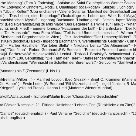
 herbe Monolog" (Zum 3. Todestag) - Antoine de Saint-Exupéry/Hans-Werner Sokop "
er/P. Lodynski/P. Orthofer/E. Pötzl/H. Qualtinger/Roda-Roda/R. Stürzer/F. Schlög
ry "Ubu in Ketten" (Ubu enchainé) - Valerie Solanas "Manifest der Gesellschaft z
.) - "Das Leben, eine Kolportage" (Textcollage zu Leben und Werk Karl Mays) -
archistischen Mystik" - Ingeborg Bachmann "Undine geht" - James Joyce "Mollys M
rt)" (Begleitveranstaltung zu Miki Malör "Das Begehren als Wille zur Falle.") - "Phä
ung: Erich Fried) - Eugene Ionesco "Fußgänger der Luft" - Ditha Brickwell "Der K
 "Die Mansarde" - Vera Ferra-Mikura "Zeit ist mit Uhren nicht messbar" - Werner S
über Sterben und Begrabensein in Wien.) - Fritz Hochwälder "Der Himbeerpflücker"
st Kein (hochdt./Dialekt) - Ingeborg Bachmann "Unveröffentlichte Gedichte" - Curt 
" - Marlen Haushofer "Wir töten Stella" - Nikolaus Lenau "Die Albigenser" - 
ière) "Don Juan" - Robert Gernhardt/F.W. Bernstein "Besternte Ernte und anderer h
ij/I. Berberova/W. Majakowski/W.I. Lenin/L. Trotzki/J. Brodsky/A. Achmatowa/L. G
Orwell (zum 100. Geburtstag) "Die Farm der Tiere" - "Jahresende/Winter/Weihnacht"
chtel/Vanderstrassen "Weihnacht im Schatten der Burenwurst" - Gert Jonke "Sanftwu
(Artmann) bis Z (Zeemann)" (L bis U)
/Bellman/Villon ...) - Manfred Loydolt (Leo Slezak) - Birgit C. Krammer (Marlene
e Mauer".) - Erwin Leder (W. Bertrand "Fifi Mutzenbacher") - Ingrid Jantzen, R. 
 Kriegen" - Lyrik und Prosa) - Hanna Held (Moderne Wiener Mundart)
költ)/Attila Jozsef - Tscholent/Martin Buber "Chassidische Geschichten"
ad Bäcker "Nachspiel 2" - Elfriede Haslehner "Lebens-Orte (Rückblicke zum 70er)" -
ntos" (deutsch-englisch) - Paul Verlaine "Gedichte" (deutsch-französisch) - "10
utsch-englisch)