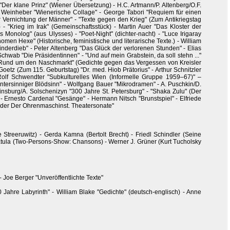
Der klane Prinz" (Wiener Übersetzung) - H.C. Artmann/P. Altenberg/O.F.
l/J. Weinheber "Wienerische Collage" - George Tabori "Requiem für einen
ur Vernichtung der Männer" - "Texte gegen den Krieg" (Zum Antikriegstag
 "Krieg im Irak" (Gemeinschaftsstück) - Martin Auer "Das Kloster der
onolog" (aus Ulysses) - "Poet-Night" (dichter-nacht) - "Luce Irigaray
nomen Hexe" (Historische, feministische und literarische Texte.) - William
inderdieb" - Peter Altenberg "Das Glück der verlorenen Stunden" - Elias
chwab "Die Präsidentinnen" - "Und auf mein Grabstein, da soll stehn ..."
 - "Rund um den Naschmarkt" (Gedichte gegen das Vergessen von Kreisler
Goetz (Zum 115. Geburtstag) "Dr. med. Hiob Prätorius" - Arthur Schnitzler
Rolf Schwendter "Subkulturelles Wien (Informelle Gruppe 1959–67)" –
intersinniger Blödsinn" - Wolfgang Bauer "Mikrodramen" - A. Puschkin/D.
insburg/A. Solschenizyn "300 Jahre St. Petersburg" - "Shaka Zulu" (Der
 - Ernesto Cardenal "Gesänge" - Hermann Nitsch "Brunstspiel" - Elfriede
t oder Der Ohrenmaschinst. Theatersonate"
 Streeruwitz) - Gerda Kamna (Bertolt Brecht) - Friedl Schindler (Seine
Matula (Two-Persons-Show: Chansons) - Werner J. Grüner (Kurt Tucholsky
 Joe Berger "Unveröffentlichte Texte"
 Jahre Labyrinth" - William Blake "Gedichte" (deutsch-englisch) - Anne