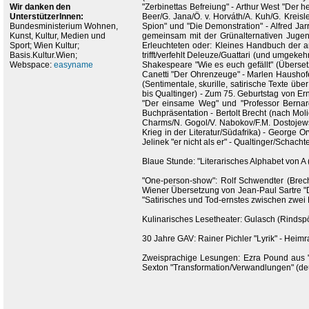
Wir danken den
"Zerbinettas Befreiung" - Arthur West "Der
UnterstützerInnen:
Beer/G. Jana/Ö. v. Horváth/A. Kuh/G. Kreisl
Bundesministerium Wohnen,
Spion" und "Die Demonstration" - Alfred Jar
Kunst, Kultur, Medien und
gemeinsam mit der Grünalternativen Jugend
Sport; Wien Kultur;
Erleuchteten oder: Kleines Handbuch der an
Basis.Kultur.Wien;
trifft/verfehlt Deleuze/Guattari (und umgekeh
Webspace:
easyname
Shakespeare "Wie es euch gefällt" (Übersetz
Canetti "Der Ohrenzeuge" - Marlen Haushofer
(Sentimentale, skurille, satirische Texte 
bis Qualtinger) - Zum 75. Geburtstag von Ern
"Der einsame Weg" und "Professor Bernardi
Buchpräsentation - Bertolt Brecht (nach Mol
Charms/N. Gogol/V. Nabokov/F.M. Dostojewsk
Krieg in der Literatur/Südafrika) - George 
Jelinek "er nicht als er" - Qualtinger/Scha
Blaue Stunde: "Literarisches Alphabet von A 
"One-person-show": Rolf Schwendter (Brecht
Wiener Übersetzung von Jean-Paul Sartre "Di
"Satirisches und Tod-ernstes zwischen zwei
Kulinarisches Lesetheater: Gulasch (Rindspör
30 Jahre GAV: Rainer Pichler "Lyrik" - Heimr
Zweisprachige Lesungen: Ezra Pound aus "Ca
Sexton "Transformation/Verwandlungen" (de