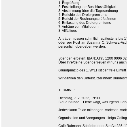
1. Begrüßung
2. Feststellung der Beschlussfähigkeit
3. Abstimmung über die Tagesordnung
4. Berichte des Dreiergremiums
5. Bericht der Rechnungsprüfer/innen
6. Entlastung des Dreiergremiums
7. Anträge von Mitgliedern
8. Allfälliges
Anträge müssen schriftlich spätestens bis
oder per Post an Susanna C. Schwarz-Asch
persönlich übergeben werden.
Spenden erbeten: IBAN: AT95 1200 0006 
Über Ihre/deine Spende freuen wir uns auch
Grundprinzip des 1. WrLT ist der freie Eintrit
Wir danken den UnterstützerInnen: Bundesmini
TERMINE:
Dienstag, 7. 2. 2023, 19:00
Blaue Stunde – Liebe wagt, was irgend Lie
Jede*r kann Texte mitbringen, vorlesen, vor
Organisation und Anregungen: Helga Goling
Café Raimann, Schönbrunner Straße 285, 11