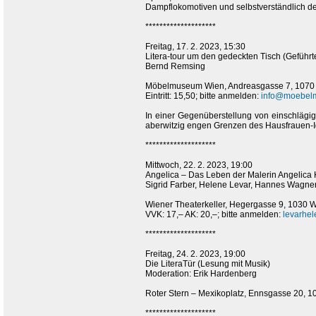
Dampflokomotiven und selbstverständlich de
********************
Freitag, 17. 2. 2023, 15:30
Litera-tour um den gedeckten Tisch (Geführ
Bernd Remsing
Möbelmuseum Wien, Andreasgasse 7, 1070
Eintritt: 15,50; bitte anmelden:
info@moebel
In einer Gegenüberstellung von einschlägigen
aberwitzig engen Grenzen des Hausfrauen-Id
********************
Mittwoch, 22. 2. 2023, 19:00
Angelica – Das Leben der Malerin Angelica
Sigrid Farber, Helene Levar, Hannes Wagner
Wiener Theaterkeller, Hegergasse 9, 1030 
VVK: 17,– AK: 20,–; bitte anmelden:
levarhe
********************
Freitag, 24. 2. 2023, 19:00
Die LiteraTür (Lesung mit Musik)
Moderation: Erik Hardenberg
Roter Stern – Mexikoplatz, Ennsgasse 20, 
********************