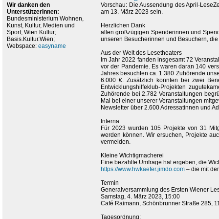
Wir danken den
Vorschau: Die Aussendung des April-LeseZe
UnterstützerInnen:
am 13. März 2023 sein.
Bundesministerium Wohnen,
Kunst, Kultur, Medien und
Herzlichen Dank
Sport; Wien Kultur;
allen großzügigen Spenderinnen und Spende
Basis.Kultur.Wien;
unseren Besucherinnen und Besuchern, die 
Webspace:
easyname
Aus der Welt des Lesetheaters
Im Jahr 2022 fanden insgesamt 72 Veranstalt
vor der Pandemie. Es waren daran 140 versc
Jahres besuchten ca. 1.380 Zuhörende unse
6.000 €. Zusätzlich konnten bei zwei Ben
Entwicklungshilfeklub-Projekten zugutek
Zuhörende bei 2.782 Veranstaltungen begrüß
Mal bei einer unserer Veranstaltungen mitge
Newsletter über 2.600 Adressatinnen und Ad
Interna
Für 2023 wurden 105 Projekte von 31 Mitgl
werden können. Wir ersuchen, Projekte auc
vermeiden.
Kleine Wichtigmacherei
Eine bezahlte Umfrage hat ergeben, die Wicht
https://www.hwkaefer.jimdo.com
– die mit de
Termin
Generalversammlung des Ersten Wiener Les
Samstag, 4. März 2023, 15:00
Café Raimann, Schönbrunner Straße 285, 1
Tagesordnung: