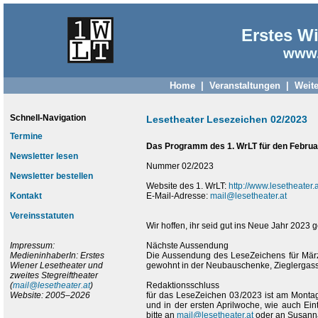
Erstes Wi
www.
Home
|
Veranstaltungen
|
Weite
Schnell-Navigation
Lesetheater Lesezeichen 02/2023
Termine
Das Programm des 1. WrLT für den Februa
Newsletter lesen
Nummer 02/2023
Newsletter bestellen
Website des 1. WrLT:
http://www.lesetheater.a
Kontakt
E-Mail-Adresse:
mail@lesetheater.at
Vereinsstatuten
Wir hoffen, ihr seid gut ins Neue Jahr 202
Impressum:
Nächste Aussendung
MedieninhaberIn: Erstes
Die Aussendung des LeseZeichens für März
Wiener Lesetheater und
gewohnt in der Neubauschenke, Zieglergasse
zweites Stegreiftheater
(
mail@lesetheater.at
)
Redaktionsschluss
Website: 2005–2026
für das LeseZeichen 03/2023 ist am Montag
und in der ersten Aprilwoche, wie auch Ein
bitte an
mail@lesetheater.at
oder an Susann