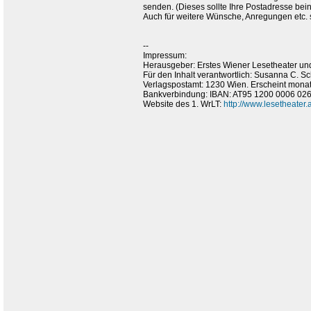
senden. (Dieses sollte Ihre Postadresse bein
Auch für weitere Wünsche, Anregungen etc.
--
Impressum:
Herausgeber: Erstes Wiener Lesetheater und
Für den Inhalt verantwortlich: Susanna C. 
Verlagspostamt: 1230 Wien. Erscheint monat
Bankverbindung: IBAN: AT95 1200 0006 0
Website des 1. WrLT:
http://www.lesetheater.a